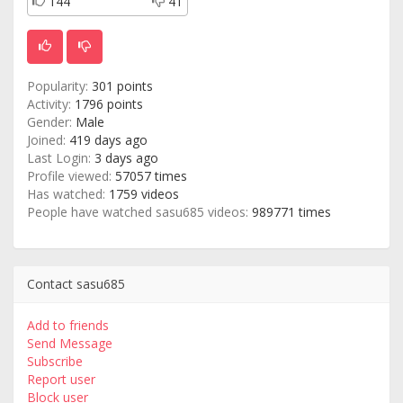
144
41
Popularity:
301 points
Activity:
1796 points
Gender:
Male
Joined:
419 days ago
Last Login:
3 days ago
Profile viewed:
57057 times
Has watched:
1759 videos
People have watched sasu685 videos:
989771 times
Contact sasu685
Add to friends
Send Message
Subscribe
Report user
Block user