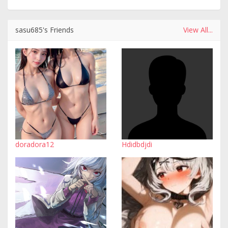
sasu685's Friends
View All...
doradora12
Hdidbdjdi