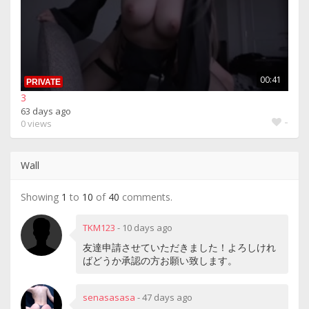
00:41
PRIVATE
3
63 days ago
-
0 views
Wall
Showing
1
to
10
of
40
comments.
TKM123
-
10 days ago
友達申請させていただきました！よろしけれ
ばどうか承認の方お願い致します。
senasasasa
-
47 days ago