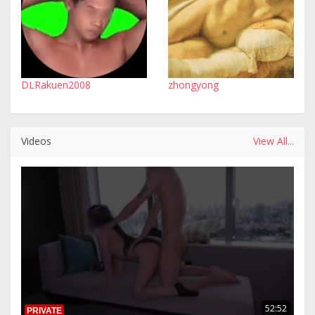
DLRakuen2008
zhongyong
Videos
View All...
52:52
PRIVATE