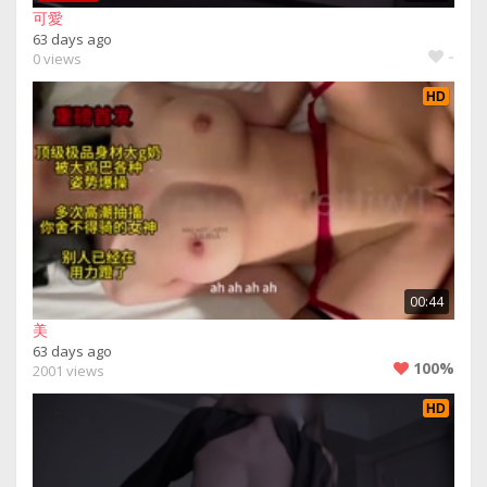
可愛
63 days ago
-
0 views
HD
00:44
美
63 days ago
100%
2001 views
HD