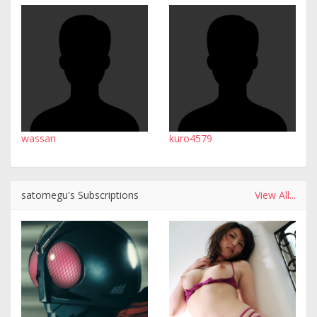
wassan
kuro4579
satomegu's Subscriptions
View All...