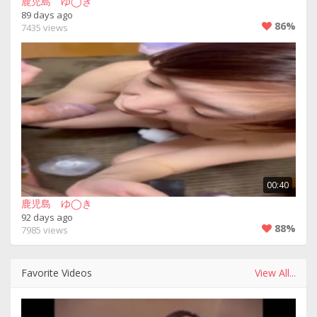
鹿児島 ゆ◯き
89 days ago
86%
7435 views
00:40
鹿児島 ゆ◯き
92 days ago
88%
7985 views
Favorite Videos
View All...