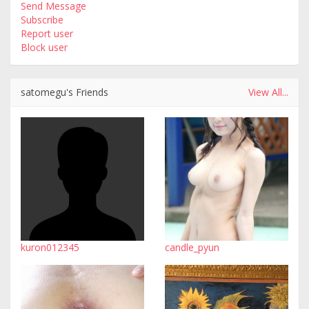
Send Message
Subscribe
Report user
Block user
satomegu's Friends
View All...
kuron012345
candle_pyun