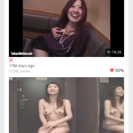
01:18:28
紫
1786 days ago
92%
52382 views