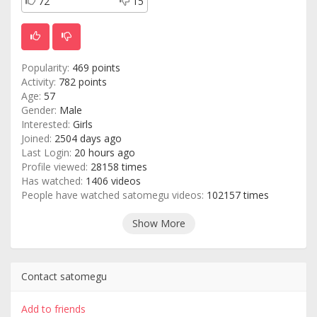
72
15
Popularity:
469 points
Activity:
782 points
Age:
57
Gender:
Male
Interested:
Girls
Joined:
2504 days ago
Last Login:
20 hours ago
Profile viewed:
28158 times
Has watched:
1406 videos
People have watched satomegu videos:
102157 times
Show More
Contact satomegu
Add to friends