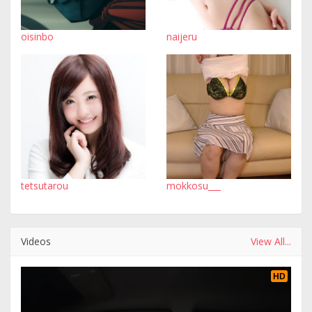
oisinbo
naijeru
tetsutarou
mokkosu___
Videos
View All...
HD