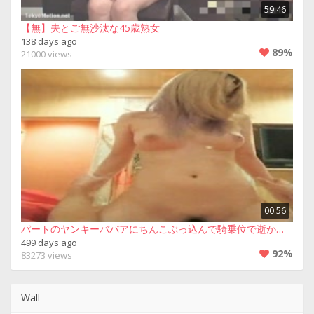
59:46
【無】夫とご無沙汰な45歳熟女
138 days ago
89%
21000 views
00:56
パートのヤンキーババアにちんこぶっ込んで騎乗位で逝かせる
499 days ago
92%
83273 views
Wall