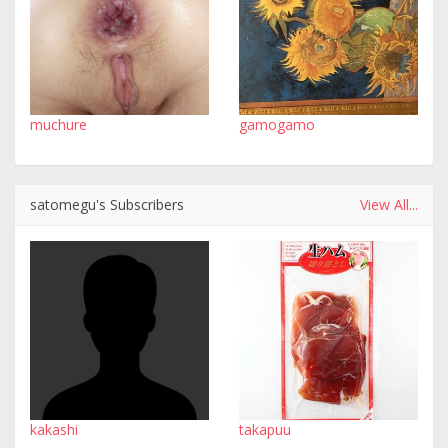
muchure
gamogamo
satomegu's Subscribers
View All...
kakashi
takapuu